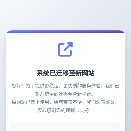
系统已迁移至新网站
您好！为了提供更稳定、更优质的服务体验，我们已
将系统全面迁移至全新平台。
原网站已停止使用，给您带来不便，我们深表歉意，
衷心感谢您的理解与支持！